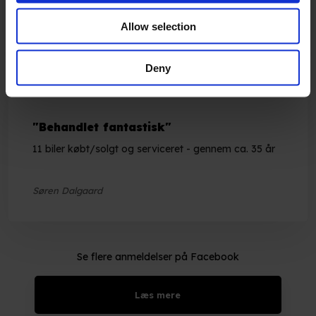
snart 15 år
Allow selection
Conni Nielsen
Deny
"Behandlet fantastisk"
11 biler købt/solgt og serviceret - gennem ca. 35 år
Søren Dalgaard
Se flere anmeldelser på Facebook​
Læs mere​