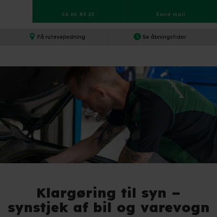
56 65 83 20
Send mail​
Få rutevejledning​
Se åbningstider​
Klargøring til syn –
synstjek af bil og varevogn