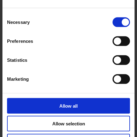
"Super søde"
Consent
Rigtig god service! Og super søde mennesker.
Necessary
Selection
Søren Nimal
Preferences
Statistics
"Super autoværksted"
Marketing
Super autoværksted, god service, er kommet der i
snart 15 år
Conni Nielsen
Allow all
Allow selection