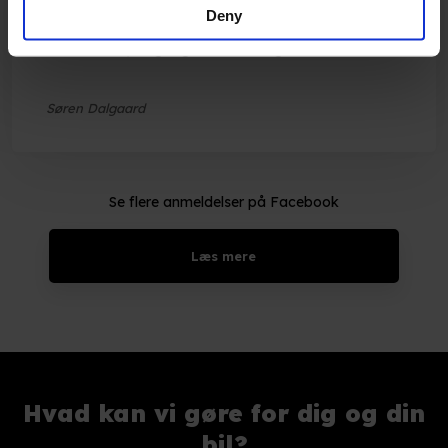
Deny
"Behandlet fantastisk"
11 biler købt/solgt og serviceret - gennem ca. 35 år
Søren Dalgaard
Se flere anmeldelser på Facebook​
Læs mere​
Hvad kan vi gøre for dig og din
bil?