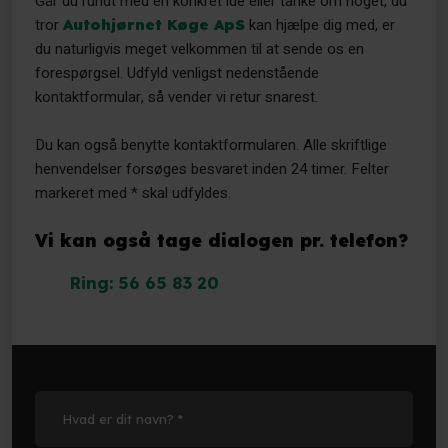
Går du rundt med en konkret idé eller tanke om noget, du
tror
kan hjælpe dig med, er
Autohjørnet Køge ApS
du naturligvis meget velkommen til at sende os en
forespørgsel. Udfyld venligst nedenstående
kontaktformular, så vender vi retur snarest.
Du kan også benytte kontaktformularen. Alle skriftlige
henvendelser forsøges besvaret inden 24 timer. Felter
markeret med * skal udfyldes.
Vi kan også tage dialogen pr. telefon?
Ring: 56 65 83 20