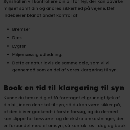
Synshallen vil kontrollere din bil for fejl, der kan påvirke
miljøet samt din og andres sikkerhed på vejene. Det
indebærer blandt andet kontrol af:
​Bremser
​Dæk
​Lygter
​Miljømæssig udledning.
Dette er naturligvis de samme dele, som vi vil
gennemgå som en del af vores klargøring til syn.
Book en tid til klargøring til syn
Kunne du tænke dig at få foretaget et grundigt tjek af
din bil, inden den skal til syn, så du kan være sikker på,
at den bliver godkendt i første forsøg, og du dermed
kan slippe for besværet og de ekstra omkostninger, der
er forbundet med et omsyn, så kontakt os i dag og book