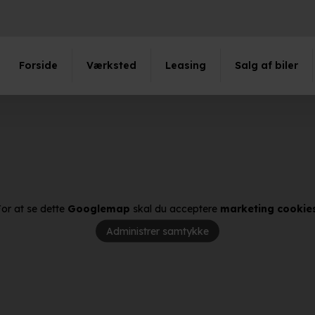
Forside
Værksted
Leasing
Salg af biler
or at se dette
Googlemap
skal du acceptere
marketing cookie
Administrer samtykke