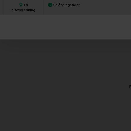
Få
Se åbningstider​
rutevejledning​
F