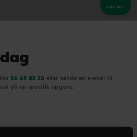
Send mail​
 dag
efon
56 65 83 20
eller sende en e-mail til
lbud på en specifik opgave.