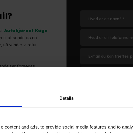
il?
ror
Autohjørnet Køge
 til at sende os en
 så vender vi retur
vendelser forsøges
s.
elefon?
Details
e content and ads, to provide social media features and to analy