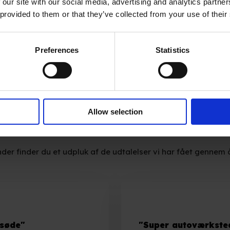
 our site with our social media, advertising and analytics partn
 provided to them or that they’ve collected from your use of their
Preferences
Statistics
Allow selection
Hvad siger vores kunder
der finder du et udpluk af de udtalelser vi har fået gennem 
 søde"
"Super autoværkste