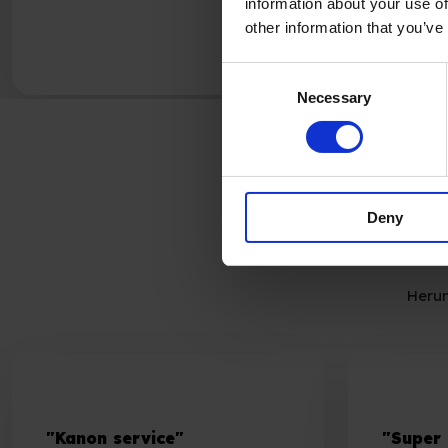
information about your use of
other information that you’ve
Consent
Necessary
Selection
Deny
Herun
"Kanon service"
"Super