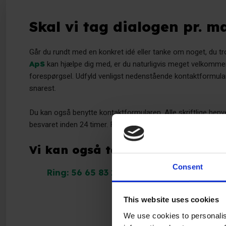
Skal vi tag dialogen pr. ma
Går du rundt med en konkret idé eller tanke om noget, du t
kan hjælpe dig med, er du naturligvis meget velkommen
ApS
forespørgsel. Udfyld venligst nedenstående kontaktformular,
snarest.
Du kan også benytte kontaktformularen. Alle skriftlige hen
besvaret inden 24 timer. Felter markeret med * skal udfylde
Vi kan også tage dialogen pr. t
Consent
Ring: 56 65 83 20
This website uses cookies
We use cookies to personalis