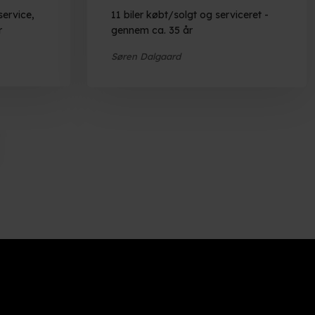
ervice,
11 biler købt/solgt og serviceret -
r
gennem ca. 35 år
Søren Dalgaard