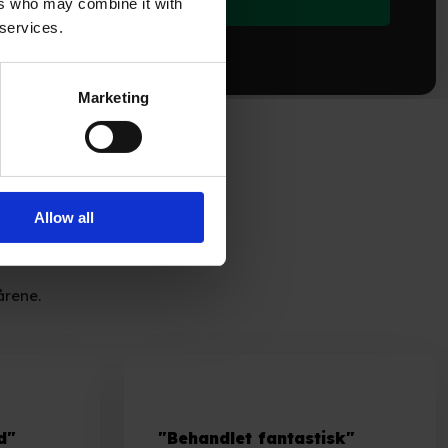
ers who may combine it with
 services.
Marketing
Allow all
årene.
d"
"Behandlet fantastisk"