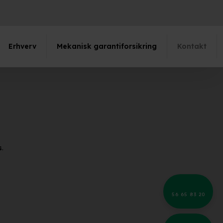
Erhverv
Mekanisk garantiforsikring
Kontakt
s
.
56 65 83 20