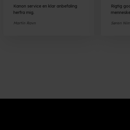
Kanon service en klar anbefaling
Rigtig go
herfra mig.
menneske
Martin Ravn
Søren Nim