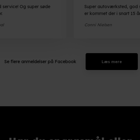
d service! Og super søde
Super autoværksted, god s
r.
er kommet der i snart 15 å
al
Conni Nielsen
Se flere anmeldelser på Facebook​
Læs mere​