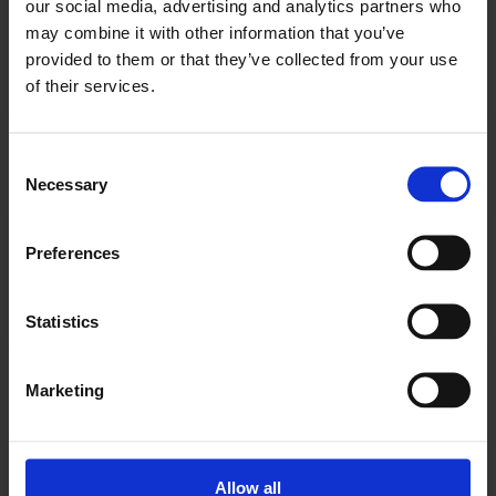
our social media, advertising and analytics partners who
"Kanon service"
may combine it with other information that you’ve
Kanon service en klar anbefaling herfra mig.
provided to them or that they’ve collected from your use
of their services.
Martin Ravn
Consent
Necessary
Selection
"Super søde"
Preferences
Rigtig god service! Og super søde mennesker.
Søren Nimal
Statistics
Marketing
"Super autoværksted"
Allow all