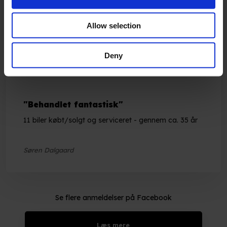
Super autoværksted, god service, er kommet der i
snart 15 år
Allow selection
Conni Nielsen
Deny
"Behandlet fantastisk"
11 biler købt/solgt og serviceret - gennem ca. 35 år
Søren Dalgaard
Se flere anmeldelser på Facebook​
Læs mere​