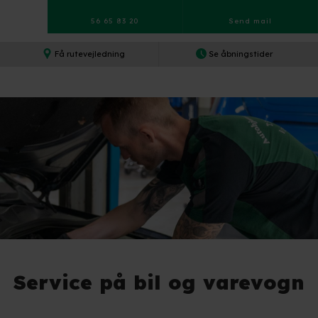
56 65 83 20
Send mail​
Få rutevejledning​
Se åbningstider​
Service på bil og varevogn