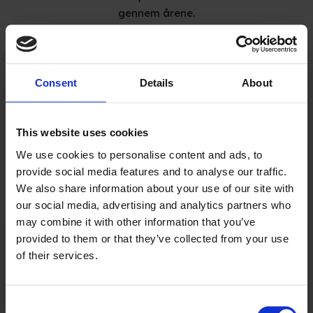
gennem årene.
Consent
Details
About
"Kanon service"
Kanon service en klar anbefaling herfra mig.
This website uses cookies
Martin Ravn
We use cookies to personalise content and ads, to
provide social media features and to analyse our traffic.
We also share information about your use of our site with
our social media, advertising and analytics partners who
may combine it with other information that you’ve
provided to them or that they’ve collected from your use
"Super søde"
of their services.
Rigtig god service! Og super søde mennesker.
Søren Nimal
Consent