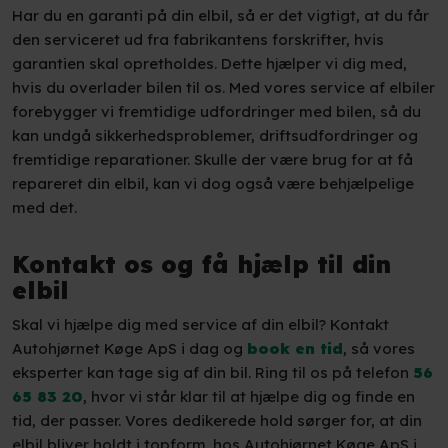
Har du en garanti på din elbil, så er det vigtigt, at du får
den serviceret ud fra fabrikantens forskrifter, hvis
garantien skal opretholdes. Dette hjælper vi dig med,
hvis du overlader bilen til os. Med vores service af elbiler
forebygger vi fremtidige udfordringer med bilen, så du
kan undgå sikkerhedsproblemer, driftsudfordringer og
fremtidige reparationer. Skulle der være brug for at få
repareret din elbil, kan vi dog også være behjælpelige
med det.
Kontakt os og få hjælp til din
elbil
Skal vi hjælpe dig med service af din elbil? Kontakt
Autohjørnet Køge ApS i dag og
book en tid
, så vores
eksperter kan tage sig af din bil. Ring til os på telefon
56
65 83 20
, hvor vi står klar til at hjælpe dig og finde en
tid, der passer. Vores dedikerede hold sørger for, at din
elbil bliver holdt i topform. hos Autohjørnet Køge ApS i