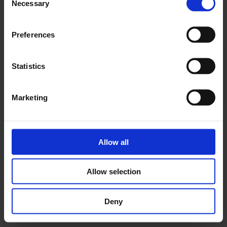
Necessary
Selection
Preferences
"Super autoværksted"
Statistics
Super autoværksted, god service, er kommet der i
snart 15 år
Marketing
Conni Nielsen
Allow all
"Behandlet fantastisk"
Allow selection
11 biler købt/solgt og serviceret - gennem ca. 35 år
Deny
Søren Dalgaard