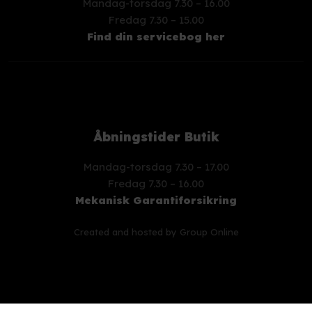
Mandag-torsdag 7.30 – 16.00
​Fredag 7.30 – 15.00
Find din servicebog her
Åbningstider Butik
Mandag-torsdag 7.30 – 17.00
​Fredag 7.30 – 16.00
Mekanisk Garantiforsikring
Created and hosted by Group Online