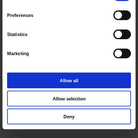
Preferences
"Super autoværksted"
Super autoværksted, god service, er kommet der i
Statistics
snart 15 år
Conni Nielsen
Marketing
Allow all
"Behandlet fantastisk"
Allow selection
11 biler købt/solgt og serviceret - gennem ca. 35 år
Deny
Søren Dalgaard