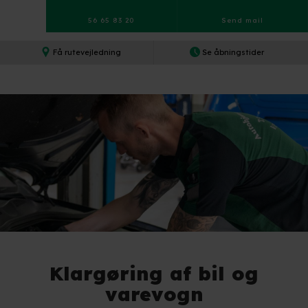
56 65 83 20
Send mail​
Få rutevejledning​
Se åbningstider​
Klargøring af bil og
varevogn