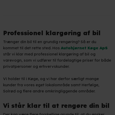
Professionel klargøring af bil
Trænger din bil til en grundig rengøring? Så er du
kommet til det rette sted. Hos
A
utohjørnet Køge ApS
står vi klar med professionel klargøring af bil og
varevogn, som vi udfører til fordelagtige priser for både
privatpersoner og erhvervskunder.
Vi holder til i Køge, og vi har derfor særligt mange
kunder fra vores eget lokalområde samt Herfølge,
Solrød og flere andre omkringliggende områder.
Vi står klar til at rengøre din bil
Der kan være flere forskellige grunde til, at du ønsker