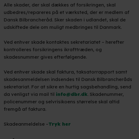
Alle skader, der skal dækkes af forsikringen, skal
udbedres/repareres på et værksted, der er medlem af
Dansk Bilbrancheråd. Sker skaden i udlandet, skal de
udskiftede dele om muligt medbringes til Danmark.
Ved enhver skade kontaktes sekretariatet – herefter
kontrolleres forsikringens ikrafttræden, og
skadesnummer gives efterfølgende.
Ved enhver skade skal faktura, taksatorrapport samt
skadesanmeldelsen indsendes til Dansk Bilbrancheråds
sekretariat. For at sikre en hurtig sagsbehandling, send
da venligst via mail til
info@dbr.dk
. Skadenummer,
policenummer og selvrisikoens størrelse skal altid
fremgå af faktura.
Skadeanmeldelse –​
Tryk her