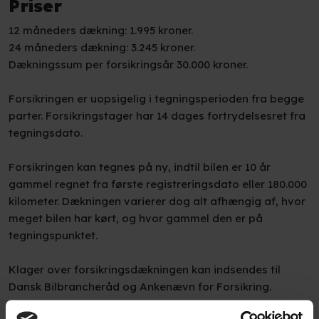
Priser
12 måneders dækning: 1.995 kroner.
24 måneders dækning: 3.245 kroner.
Dækningssum per forsikringsår 30.000 kroner.
Forsikringen er uopsigelig i tegningsperioden fra begge
parter. Forsikringstager har 14 dages fortrydelsesret fra
tegningsdato.
Forsikringen kan tegnes på ny, indtil bilen er 10 år
gammel regnet fra første registreringsdato eller 180.000
kilometer. Dækningen varierer dog alt afhængig af, hvor
meget bilen har kørt, og hvor gammel den er på
tegningspunktet.
Klager over forsikringsdækningen kan indsendes til
Dansk Bilbrancheråd og Ankenævn for Forsikring.