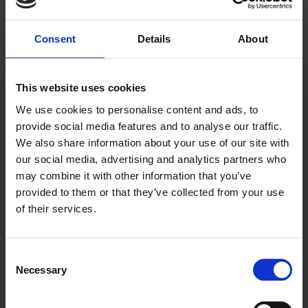
Klik her for at læse brochure til Mekanisk
garantiforsikring (pdf).
Consent
Details
About
This website uses cookies
Skal vi tag dialogen pr. mail?
We use cookies to personalise content and ads, to
provide social media features and to analyse our traffic.
Går du rundt med en konkret idé eller tanke om noget, du
We also share information about your use of our site with
tror
kan hjælpe dig med, er
Autohjørnet Køge ApS
our social media, advertising and analytics partners who
du naturligvis meget velkommen til at sende os en
may combine it with other information that you’ve
forespørgsel. Udfyld venligst nedenstående
provided to them or that they’ve collected from your use
kontaktformular, så vender vi retur snarest.
of their services.
Du kan også benytte kontaktformularen. Alle skriftlige
henvendelser forsøges besvaret inden 24 timer. Felter
Consent
markeret med * skal udfyldes.
Necessary
Selection
Vi kan også tage dialogen pr. telefon?