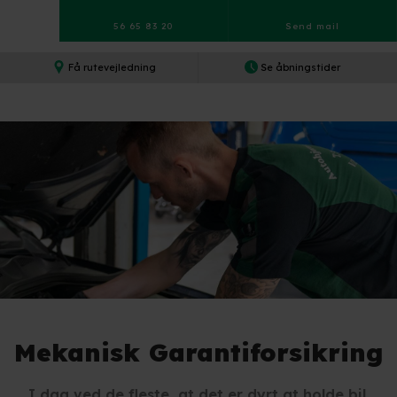
56 65 83 20
Send mail​
Få rutevejledning​
Se åbningstider​
Mekanisk Garantiforsikring
I dag ved de fleste, at det er dyrt at holde bil.